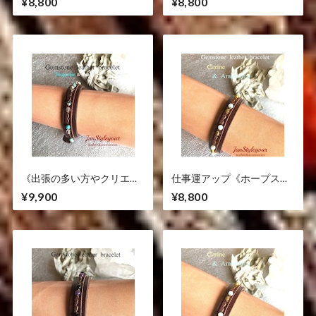
¥8,800
¥8,800
ーライト/ローズクオーツ
わせ》アベンチュリン/アラ
ゴナイト
《出張の多い方やクリエイ
仕事運アップ《ホープスト
ティブなお仕事の方にも》
ーンと希望の石で気分スッ
¥9,900
¥8,800
ターコイズ/水晶
キリ商売繁盛》アマゾナイ
ト/シトリン