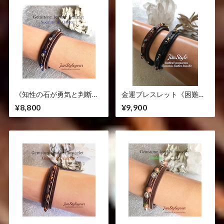
《知性の石が勇気と判断力
金運ブレスレット《困難な
アップで受験の後押し》ソ
時期を乗り越えて金運を呼
¥8,800
¥9,900
ーダライト/水晶
び寄せます》シトリン/ヘマ
タイト