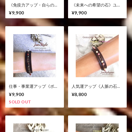
《免疫力アップ・自らの力
《未来への希望の石》ユナ
を最大限に発揮させたい
カイト/水晶
¥9,900
¥9,900
方》琥珀/ガーネット
仕事・事業運アップ《ポジ
人気運アップ《人脈の石》
ションアップ・営業職・受
アラゴナイト/ロードナイト
¥9,900
¥8,800
験や試験に》トルマリンジ
ェイド/ヘマタイト/アメジ
SOLD OUT
スト/クラック水晶)