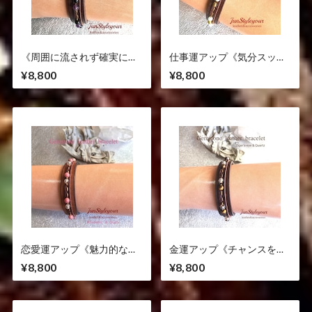
《周囲に流されず確実に目
仕事運アップ《気分スッキ
標達成したい方に》アメジ
リポジティブに！商売繁
¥8,800
¥8,800
スト/オニキス
盛》アマゾナイト/シトリン
恋愛運アップ《魅力的な女
金運アップ《チャンスを掴
性に変化！》ロードナイト/
む金運の象徴》タイガーア
¥8,800
¥8,800
水晶
イ/水晶