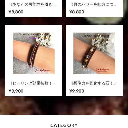
《あなたの可能性を引き出
《月のパワーを味方につけ
します》カーネリアン/水晶
てあなたを幸福へと導きま
¥8,800
¥8,800
す》アクアマリン/ムーンス
トーン
《ヒーリング効果抜群！心
《想像力を強化する石！ク
身の安定と安らぎを求める
リエイティブなあなたに
¥9,900
¥9,900
あなたへ》アメジスト/アン
も》ピクチャージャスパー/
バー
水晶
CATEGORY