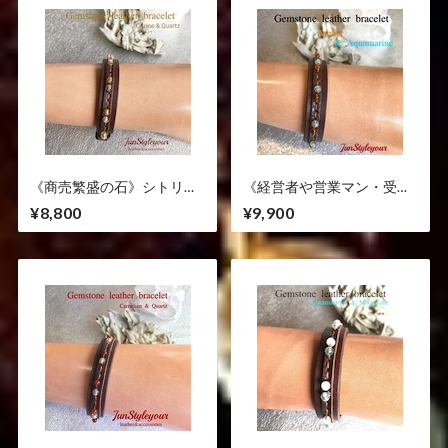
《商売繁盛の石》シトリン/
《経営者や営業マン・受験
水晶
生にも人気！緊張をほぐす
¥8,800
¥9,900
組合せ》アンバー/アクアマ
リン