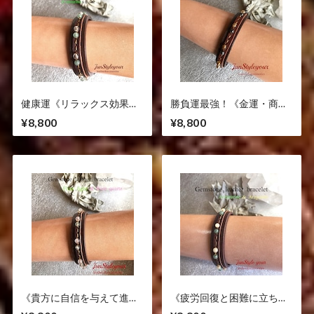
健康運《リラックス効果抜
勝負運最強！《金運・商売
群》アベンチュリン/水晶
繁昌・目標達成に導く》シ
¥8,800
¥8,800
トリン/オニキス
《貴方に自信を与えて進む
《疲労回復と困難に立ち向
べき方向へ導きます》フロ
かう時に効果抜群の組み合