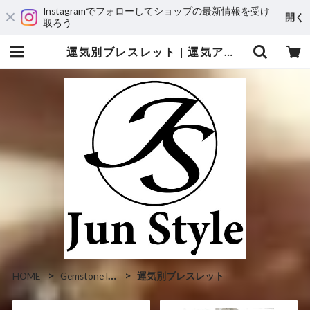
Instagramでフォローしてショップの最新情報を受け
開く
取ろう
運気別ブレスレット | 運気アップ・風水オーダーメイドのレザーブレスレット専門店JunStyle
HOME
Gemstone leather bracelet
運気別ブレスレット