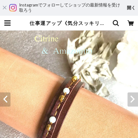
Instagramでフォローしてショップの最新情報を受け
開く
取ろう
仕事運アップ《気分スッキリポジティブに！商売繁盛》アマゾナイト/シトリン | 運気アップ・風水オーダーメイドのレザーブレスレット専門店JunStyle