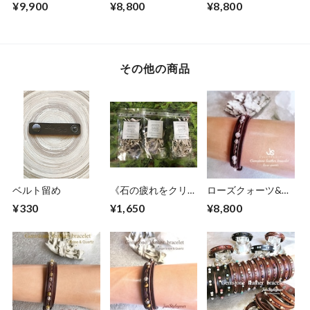
石》ユナカイト/水
の石》アラゴナイ
効果抜群》アベンチ
¥9,900
¥8,800
¥8,800
晶
ト/ロードナイト
ュリン/水晶
その他の商品
ベルト留め
《石の疲れをクリア
ローズクォーツ&水
にする浄化アロマア
晶(恋愛運・女性ら
¥330
¥1,650
¥8,800
イテム》セージ
しさに)