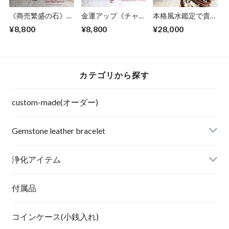
《商売繁盛の石》シ
金運アップ《チャン
本格風水鑑定で貴方
トリン/水晶
スを掴む金運の象
のバランスを整える
¥8,800
¥8,800
¥28,000
徴》タイガーアイ/
石で組合せる最強の
水晶
オリジナルレザーブ
レスレット
カテゴリから探す
custom-made(オーダー)
Gemstone leather bracelet
浄化アイテム
付属品
コインケース(小銭入れ)