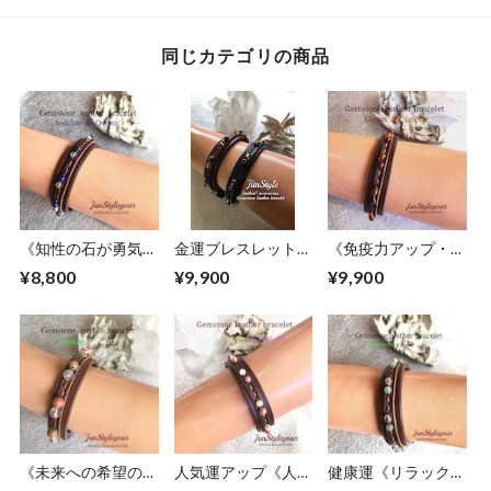
同じカテゴリの商品
《知性の石が勇気と
金運ブレスレット
《免疫力アップ・自
判断力アップで受験
《困難な時期を乗り
らの力を最大限に発
¥8,800
¥9,900
¥9,900
の後押し》ソーダラ
越えて金運を呼び寄
揮させたい方》琥
イト/水晶
せます》シトリン/
珀/ガーネット
ヘマタイト
《未来への希望の
人気運アップ《人脈
健康運《リラックス