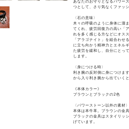
あなたのお守りとなるパワー
つとして、さり気なくファッ
〈石の意味〉
木々の呼吸のように身体に溜
てくれ、疲労回復力の高い「
れを多く感じる方などにオス
「アラゴナイト」を組合わせ
に立ち向かう精神力とエネル
た疲労を緩和し、自分にとっ
します。
〈身につける時〉
利き腕の反対側に身につけま
から入り利き腕から出ていく
《本体カラー》
ブラウンとブラックの2色
〈パワーストーン以外の素材
本体は本牛革。ブラウンの金
ブラックの金具はスタイリッ
げています。