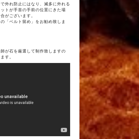
とで外れ防止にはなり、滅多に外れる
レットが手首の手前の位置にきた場
場合がございます。
りの「ベルト留め」をお勧め致しま
水師が石を厳選して制作致しますの
します。