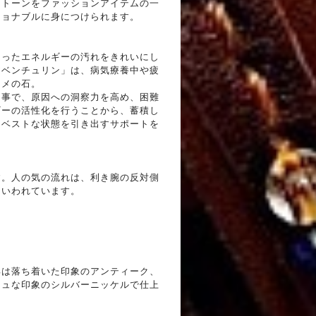
ストーンをファッションアイテムの一
ショナブルに身につけられます。
まったエネルギーの汚れをきれいにし
アベンチュリン」は、病気療養中や疲
スメの石。
る事で、原因への洞察力を高め、困難
ギーの活性化を行うことから、蓄積し
てベストな状態を引き出すサポートを
す。人の気の流れは、利き腕の反対側
といわれています。
〉
具は落ち着いた印象のアンティーク、
シュな印象のシルバーニッケルで仕上