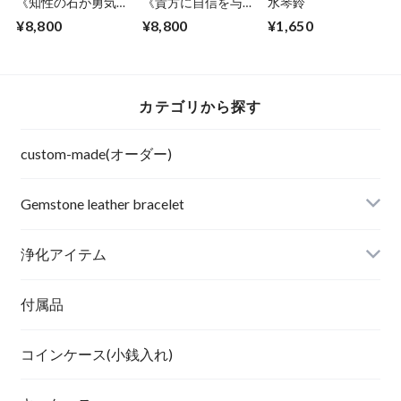
《知性の石が勇気と
《貴方に自信を与え
水琴鈴
判断力アップで受験
て進むべき方向へ導
¥8,800
¥8,800
¥1,650
の後押し》ソーダラ
きます》フローライ
イト/水晶
ト/ローズクオーツ
カテゴリから探す
custom-made(オーダー)
Gemstone leather bracelet
浄化アイテム
付属品
コインケース(小銭入れ)