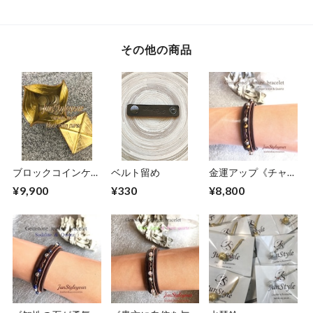
その他の商品
ブロックコインケー
ベルト留め
金運アップ《チャン
ス
スを掴む金運の象
¥9,900
¥330
¥8,800
徴》タイガーアイ/
水晶