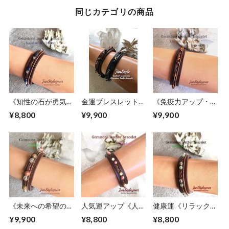
同じカテゴリの商品
《知性の石が勇気と
金運ブレスレット
《免疫力アップ・自
判断力アップで受験
《困難な時期を乗り
らの力を最大限に発
¥8,800
¥9,900
¥9,900
の後押し》ソーダラ
越えて金運を呼び寄
揮させたい方》琥
イト/水晶
せます》シトリン/
珀/ガーネット
ヘマタイト
《未来への希望の
人気運アップ《人脈
健康運《リラックス
石》ユナカイト/水
の石》アラゴナイ
効果抜群》アベンチ
¥9,900
¥8,800
¥8,800
晶
ト/ロードナイト
ュリン/水晶