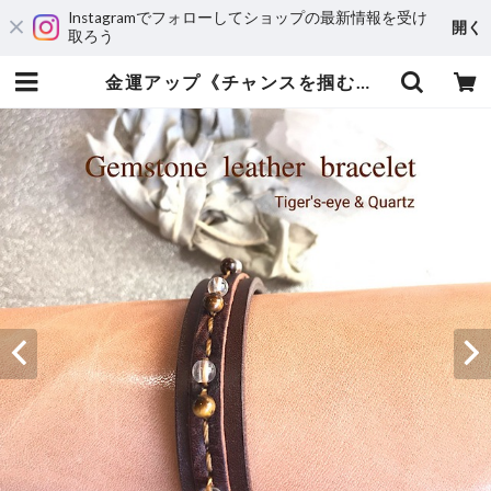
Instagramでフォローしてショップの最新情報を受け
開く
取ろう
金運アップ《チャンスを掴む金運の象徴》タイガーアイ/水晶 | 運気アップ・風水オーダーメイドのレザーブレスレット専門店JunStyle