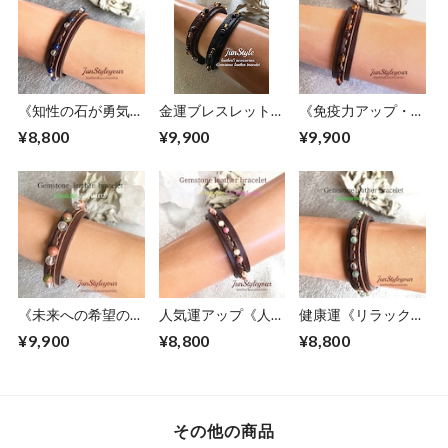
《知性の石が勇気と
金運ブレスレット
《免疫力アップ・自
判断力アップで受験
《困難な時期を乗り
らの力を最大限に発
¥8,800
¥9,900
¥9,900
の後押し》ソーダラ
越えて金運を呼び寄
揮させたい方》琥
イト/水晶
せます》シトリン/
珀/ガーネット
ヘマタイト
《未来への希望の
人気運アップ《人脈
健康運《リラックス
石》ユナカイト/水
の石》アラゴナイ
効果抜群》アベンチ
¥9,900
¥8,800
¥8,800
晶
ト/ロードナイト
ュリン/水晶
その他の商品