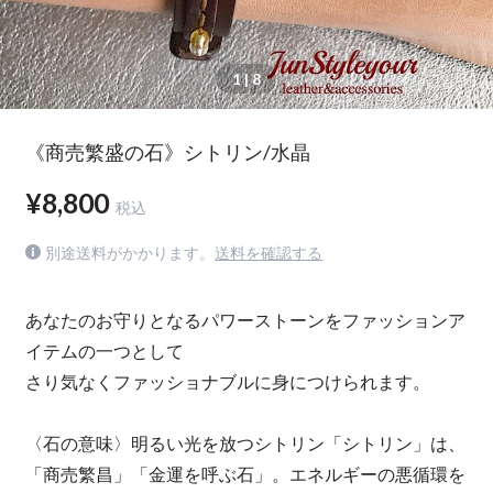
1
| 8
《商売繁盛の石》シトリン/水晶
¥8,800
税込
別途送料がかかります。
送料を確認する
あなたのお守りとなるパワーストーンをファッションア
イテムの一つとして
さり気なくファッショナブルに身につけられます。
〈石の意味〉明るい光を放つシトリン「シトリン」は、
「商売繁昌」「金運を呼ぶ石」。エネルギーの悪循環を