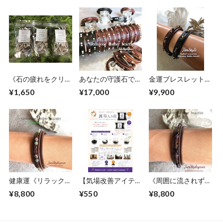
《石の疲れをクリア
あなたの守護石でつ
金運ブレスレット
にする浄化アロマア
くるオリジナルレザ
《困難な時期を乗り
¥1,650
¥17,000
¥9,900
イテム》セージ
ーブレスレット
越えて金運を呼び寄
せます》シトリン/
ヘマタイト
健康運《リラックス
【気場改善アイテ
《周囲に流されず確
効果抜群》アベンチ
ム】護符入り炭
実に目標達成したい
¥8,800
¥550
¥8,800
ュリン/水晶
（20g）
方に》アメジスト/
オニキス