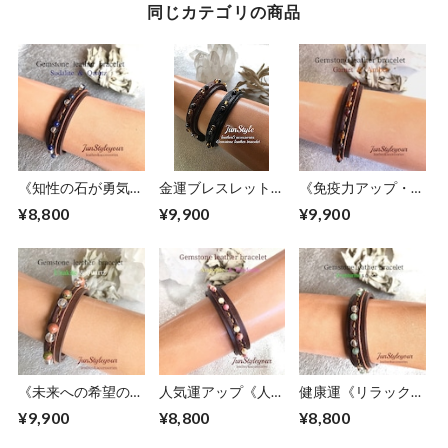
同じカテゴリの商品
《知性の石が勇気と
金運ブレスレット
《免疫力アップ・自
判断力アップで受験
《困難な時期を乗り
らの力を最大限に発
¥8,800
¥9,900
¥9,900
の後押し》ソーダラ
越えて金運を呼び寄
揮させたい方》琥
イト/水晶
せます》シトリン/
珀/ガーネット
ヘマタイト
《未来への希望の
人気運アップ《人脈
健康運《リラックス
石》ユナカイト/水
の石》アラゴナイ
効果抜群》アベンチ
¥9,900
¥8,800
¥8,800
晶
ト/ロードナイト
ュリン/水晶