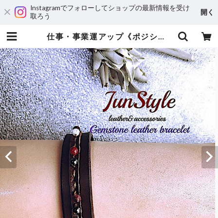
Instagramでフォローしてショップの最新情報を受け
開く
取ろう
仕事・事業運アップ《ポジションアップ・営業職・受験や試験に》トルマリンジェイド/ヘマタイト/アメジスト/クラック水晶) | 運気アップ・風水オーダーメイドのレザーブレスレット専門店JunStyle