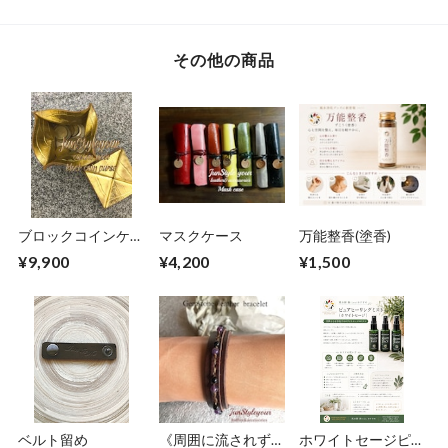
その他の商品
ブロックコインケー
マスクケース
万能整香(塗香)
ス
¥9,900
¥4,200
¥1,500
ベルト留め
《周囲に流されず確
ホワイトセージピュ