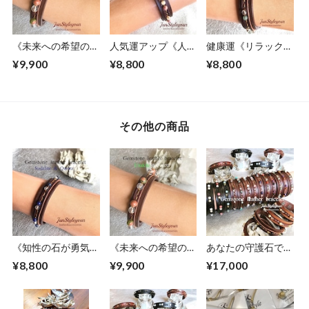
《未来への希望の
人気運アップ《人脈
健康運《リラックス
石》ユナカイト/水
の石》アラゴナイ
効果抜群》アベンチ
¥9,900
¥8,800
¥8,800
晶
ト/ロードナイト
ュリン/水晶
その他の商品
《知性の石が勇気と
《未来への希望の
あなたの守護石でつ
判断力アップで受験
石》ユナカイト/水
くるオリジナルレザ
¥8,800
¥9,900
¥17,000
の後押し》ソーダラ
晶
ーブレスレット
イト/水晶