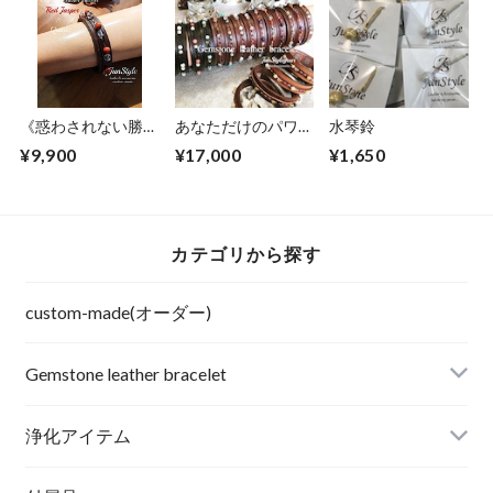
《惑わされない勝負
あなただけのパワー
水琴鈴
運強化！》レッドジ
ストーンレザーブレ
¥9,900
¥17,000
¥1,650
ャスパー/水晶
スレット4(カード付
き)
カテゴリから探す
custom-made(オーダー)
Gemstone leather bracelet
浄化アイテム