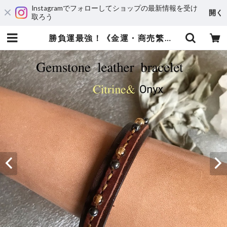
Instagramでフォローしてショップの最新情報を受け
開く
取ろう
勝負運最強！《金運・商売繁昌・目標達成に導く》シトリン/オニキス | 運気アップ・風水オーダーメイドのレザーブレスレット専門店JunStyle