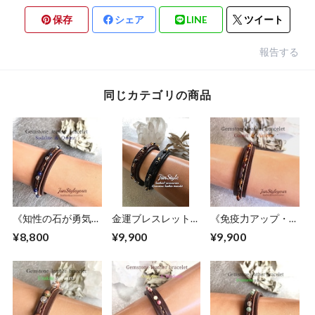
保存
シェア
LINE
ツイート
報告する
同じカテゴリの商品
《知性の石が勇気と
金運ブレスレット
《免疫力アップ・自
判断力アップで受験
《困難な時期を乗り
らの力を最大限に発
¥8,800
¥9,900
¥9,900
の後押し》ソーダラ
越えて金運を呼び寄
揮させたい方》琥
イト/水晶
せます》シトリン/
珀/ガーネット
ヘマタイト