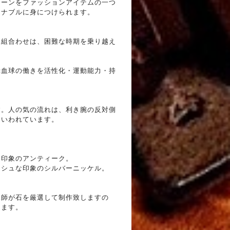
トーンをファッションアイテムの一つ
ョナブルに身につけられます。
」組合わせは、困難な時期を乗り越え
赤血球の働きを活性化・運動能力・持
す。人の気の流れは、利き腕の反対側
といわれています。
〉
た印象のアンティーク。
ッシュな印象のシルバーニッケル。
水師が石を厳選して制作致しますの
します。