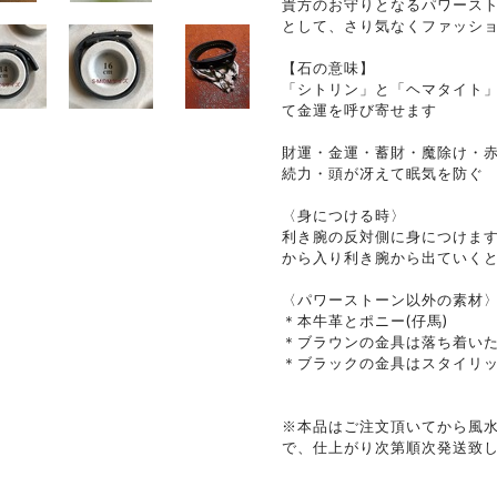
貴方のお守りとなるパワース
として、さり気なくファッシ
【石の意味】
「シトリン」と「ヘマタイト
て金運を呼び寄せます
財運・金運・蓄財・魔除け・
続力・頭が冴えて眠気を防ぐ
〈身につける時〉
利き腕の反対側に身につけま
から入り利き腕から出ていく
〈パワーストーン以外の素材
＊本牛革とポニー(仔馬)
＊ブラウンの金具は落ち着い
＊ブラックの金具はスタイリ
※本品はご注文頂いてから風
で、仕上がり次第順次発送致