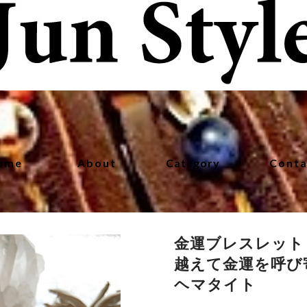
ome
About
Category
Conta
金運ブレスレット
越えて金運を呼び
ヘマタイト