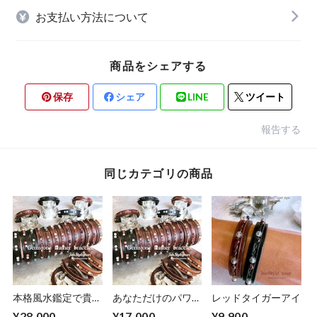
お支払い方法について
商品をシェアする
保存
シェア
LINE
ツイート
報告する
同じカテゴリの商品
本格風水鑑定で貴方
あなただけのパワー
レッドタイガーアイ
のバランスを整える
ストーンレザーブレ
¥28,000
¥17,000
¥9,900