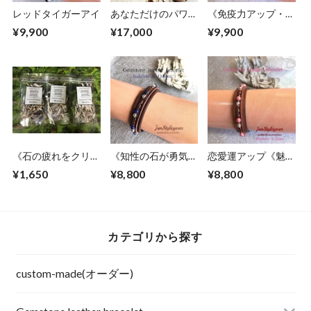
レッドタイガーアイ
あなただけのパワー
《免疫力アップ・自
ストーンレザーブレ
らの力を最大限に発
¥9,900
¥17,000
¥9,900
スレット4(カード付
揮させたい方》琥
き)
珀/ガーネット
《石の疲れをクリア
《知性の石が勇気と
恋愛運アップ《魅力
にする浄化アロマア
判断力アップで受験
的な女性に変化！》
¥1,650
¥8,800
¥8,800
イテム》セージ
の後押し》ソーダラ
ロードナイト/水晶
イト/水晶
カテゴリから探す
custom-made(オーダー)