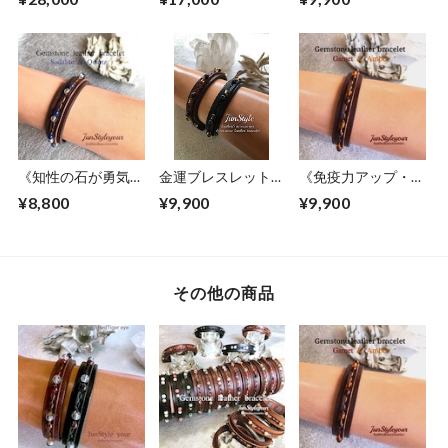
石で組合せる最強の
スレット4(カード付
オリジナルレザーブ
き)
レスレット
《知性の石が勇気と
金運ブレスレット
《免疫力アップ・自
判断力アップで受験
《困難な時期を乗り
らの力を最大限に発
¥8,800
¥9,900
¥9,900
の後押し》ソーダラ
越えて金運を呼び寄
揮させたい方》琥
イト/水晶
せます》シトリン/
珀/ガーネット
ヘマタイト
その他の商品