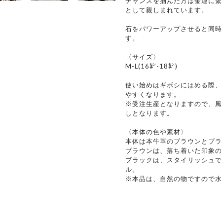
チャンスを掴んだ方は金運に
として親しまれています。
石をパワーアップさせると同
す。
〈サイズ〉
M-L(16㌢-18㌢)
使い始めはギボシにはめる際
やすくなります。
※受注生産となりますので、
しとなります。
〈本体の色や素材〉
本体は本牛革のブラウンとブラ
ブラウンは、落ち着いた印象
ブラックは、スタイリッシュ
ル。
※本品は、自然の物ですので