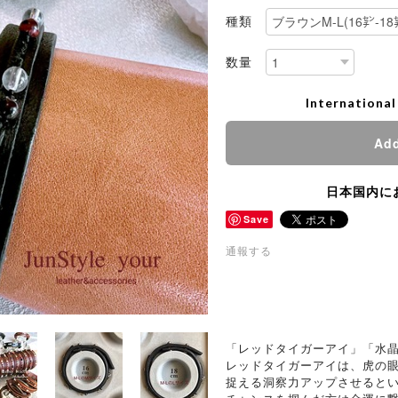
種類
数量
International
Add
日本国内に
Save
通報する
「レッドタイガーアイ」「水
レッドタイガーアイは、虎の
捉える洞察力アップさせると