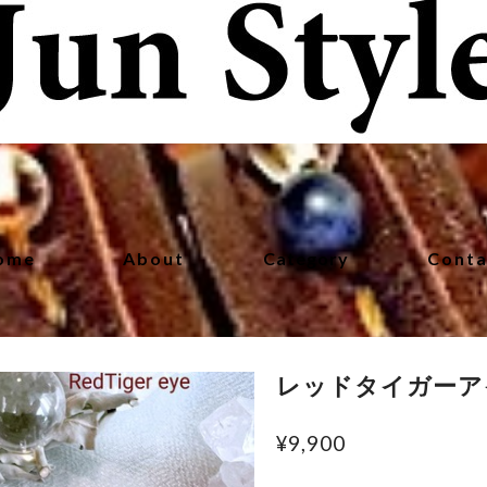
ome
About
Category
Conta
レッドタイガーア
¥9,900