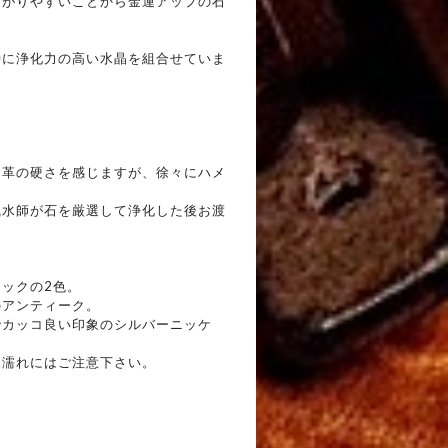
繋がりやすいことから金運アップの石
時に浄化力の高い水晶を組合せていま
、革の硬さを感じますが、徐々にハメ
風水師が石を厳選して浄化した後お渡
ックの2色。
のアンティーク。
でカッコ良い印象のシルバーニッケ
水濡れにはご注意下さい。