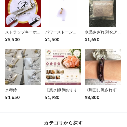
ストラップキーホル
パワーストーン
水晶さざれ(浄化ア
ダー
charm
イテム)
¥5,500
¥1,500
¥1,650
水琴鈴
【風水師 絢おすす
《周囲に流されず確
め】天然ヒマラヤ岩
実に目標達成したい
¥1,650
¥1,980
¥8,800
塩（浄化用ロックソ
方に》アメジスト/
ルト）Lサイズ
オニキス
カテゴリから探す