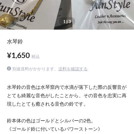
1
| 3
水琴鈴
¥1,650
税込
別途送料がかかります。
送料を確認する
水琴鈴の音色は水琴窟内で水滴が落下した際の反響音が
とても綺麗な音色がしたことから、その音色を忠実に再
現したとても癒される音色の鈴です。
鈴本体の色はゴールドとシルバーの2色。
《ゴールド鈴に付いているパワーストーン》