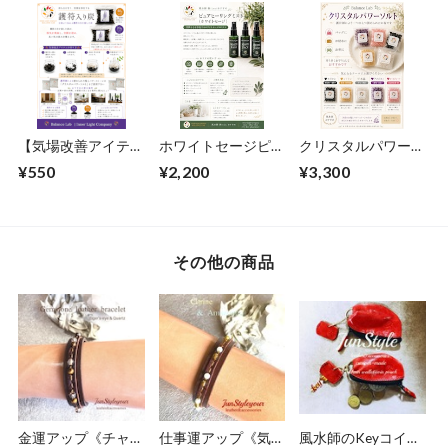
【気場改善アイテ
ホワイトセージピュ
クリスタルパワーソ
ム】護符入り炭
アヒーリングミスト
ルトコンプリート5
¥550
¥2,200
¥3,300
（20g）
種セット(ホワイト
セージ付き)
その他の商品
金運アップ《チャン
仕事運アップ《気分
風水師のKeyコイン