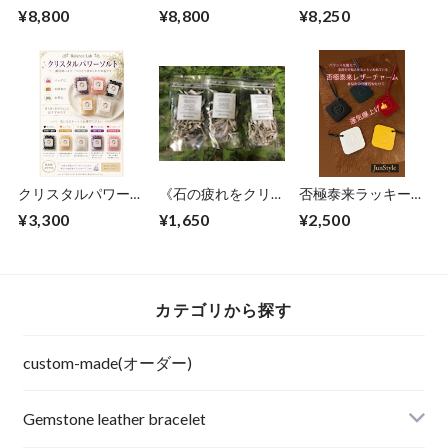
スを掴む金運の象
スッキリポジティブ
ケース/大
¥8,800
¥8,800
¥8,250
徴》タイガーアイ/
に！商売繁盛》アマ
水晶
ゾナイト/シトリン
クリスタルパワーソ
《石の疲れをクリア
否極泰来ラッキーレ
ルトコンプリート5
にする浄化アロマア
ザーチャーム
¥3,300
¥1,650
¥2,500
種セット(ホワイト
イテム》セージ
セージ付き)
カテゴリから探す
custom-made(オーダー)
Gemstone leather bracelet