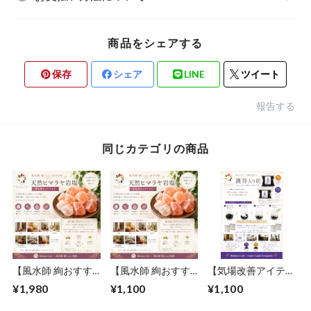
商品をシェアする
保存
シェア
LINE
ツイート
報告する
同じカテゴリの商品
【風水師 絢おすす
【風水師 絢おすす
【気場改善アイテ
め】天然ヒマラヤ岩
め】天然ヒマラヤ岩
ム】護符入り炭
¥1,980
¥1,100
¥1,100
塩（浄化用ロックソ
塩（浄化用ロックソ
（40g）
ルト）Lサイズ
ルト）Mサイズ